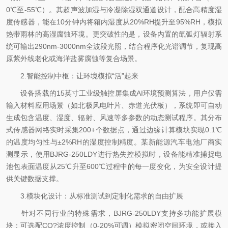
0℃至-55℃）。其超声波加湿与冷凝除湿双通道设计，配合高精度湿
度传感器，能在10分钟内将箱内湿度从20%RH提升至95%RH，模拟
热带雨林的高湿腐蚀环境。更突破性的是，设备内置的氙弧灯辐射系
统可输出290nm-3000nm全波段光照，结合程序化光谱调节，复现高
原紫外线老化或海洋盐雾腐蚀等复合场景。
2.智能控制中枢：让环境模拟“活”起来
设备搭载的15英寸工业级触控屏集成AI环境预测算法，用户仅需
输入材料应用场景（如北极风电叶片、赤道光伏板），系统即可自动
生成包含温度、湿度、辐射、风速等多参数的动态测试程序。其分布
式传感器网络实时采集200+个数据点，通过边缘计算模块实现0.1℃
的温度均匀性与±2%RH的湿度控制精度。某新能源汽车电池厂商实
测显示，使用BJRG-250LDY进行热失控模拟时，设备能精准捕捉电
池包表面温度从25℃升至600℃过程中的每一度变化，为安全设计提
供关键数据支撑。
3.模块化设计：从标准测试到定制化需求的自由扩展
针对不同行业的特殊需求，BJRG-250LDY支持多功能扩展模
块：可选配CO?浓度控制（0-20%可调）模拟密闭空间环境，或接入