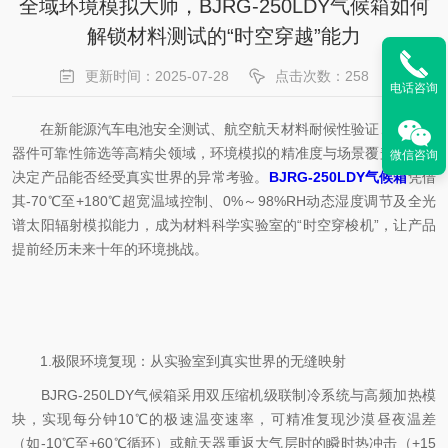
全域环境模拟大师，BJRG-250LDY气候箱如何
解锁材料测试的“时空穿越”能力
更新时间：2025-07-28
点击次数：258
电话咨询
在新能源汽车电池安全测试、航空航天材料耐候性验证、电子元
器件可靠性筛选等高精尖领域，环境模拟的精准度与场景覆盖度直接
微信咨询
决定产品能否经受真实世界的异常考验。
BJRG-250LDY气候箱
凭借
其-70℃至+180℃超宽温域控制、0%～98%RH动态湿度调节及全光
谱太阳辐射模拟能力，成为材料科学实验室的“时空穿梭机”，让产品
提前经历未来十年的环境挑战。
1.极限环境复现：从实验室到真实世界的无缝映射
BJRG-250LDY气候箱采用双压缩机级联制冷系统与高频加热模
块，实现每分钟10℃的极速温变速率，可精准复现沙漠昼夜温差
（如-10℃至+60℃循环）或航天器重返大气层时的瞬时热冲击（+15