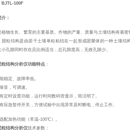
JTL-100F
简介：
是植物生长、繁育的主要基质。作物的产量、质量与土壤结构有着密
，团粒结构是由若干土壤单粒粘结在一起形成团聚体的一种土壤结
大小孔隙同时存在且比例适当，总孔隙度高，无效孔隙少。
团粒结构分析仪
功能特点
：
性能稳定、故障率低。
无噪音，可调速。
带有定时设置功能，运行时间数码管显示，简洁明了。
带有应急暂停开关，方便试验中出现异常及时断电，停止工作。
选配加热功能（常温-100℃）。
团粒结构分析仪
技术参数：