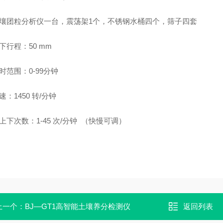
土壤团粒分析仪一台，震荡架1个，不锈钢水桶四个，筛子四套
下行程：50 mm
时范围：0-99分钟
速：1450 转/分钟
筛上下次数：1-45 次/分钟 （快慢可调）
上一个：
BJ—GT1高智能土壤养分检测仪
返回列表