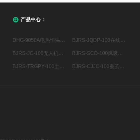
产品中心：
DHG-9050A电热恒温鼓风干燥箱
BJRS-JQDP-100在线水质监测站
BJRS-JC-100无人机智能机巢
BJRS-SCD-100风吸式杀虫灯
BJRS-TRGPY-100土壤养分快速检测光谱仪
BJRS-CJJC-100蚕茧茧质分析仪