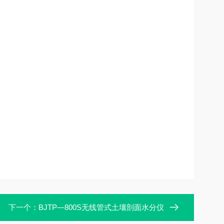
下一个：
BJTP—800S无线管式土壤剖面水分仪