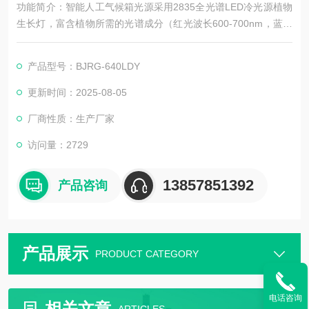
功能简介：智能人工气候箱光源采用2835全光谱LED冷光源植物
生长灯，富含植物所需的光谱成分（红光波长600-700nm，蓝光
波长420-480nm，源红光＞700nm）以及大量有利于植物生长的
其他色光，灯组采用整块加厚1.6mm以上的全铝基板散热性能
产品型号：BJRG-640LDY
好，有效提高光源使用寿命，并使用直流低电压36V供电方式，
更加的安全可靠。
更新时间：2025-08-05
厂商性质：生产厂家
访问量：2729
13857851392
产品咨询
产品展示
PRODUCT CATEGORY
电话咨询
相关文章