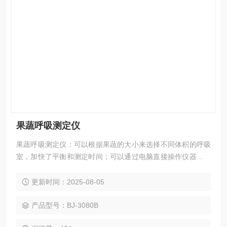
果蔬呼吸测定仪
果蔬呼吸测定仪：可以根据果蔬的大小来选择不同体积的呼吸
室，加快了平衡和测定时间；可以通过电脑直接操作仪器，同
时显示呼吸室的CO2浓度、O2浓度、温度和湿度的变化曲线。
收获后的果蔬仍然是一个独立的有生命活动的生物体, 为了维
更新时间：2025-08-05
持生命, 必然要进行呼吸作用。呼吸作用是果蔬等园艺产品采
摘后最主要的生理代谢方式,呼吸强度是衡量呼吸作用强弱的一
产品型号：BJ-3080B
个指标, 是研究果蔬采摘后生理变化和贮运保鲜中必须掌握的