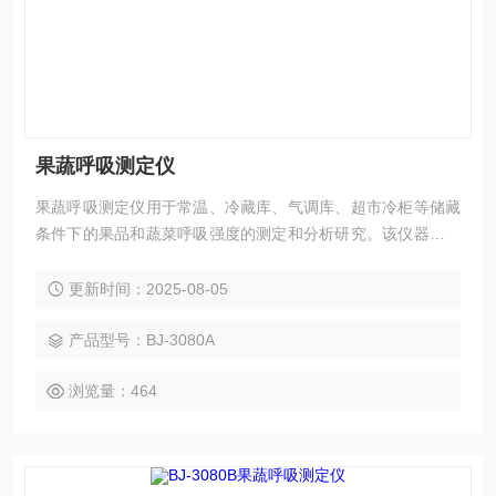
果蔬呼吸测定仪
果蔬呼吸测定仪用于常温、冷藏库、气调库、超市冷柜等储藏
条件下的果品和蔬菜呼吸强度的测定和分析研究。该仪器的特
点是可以根据果蔬的大小来选择不同体积的呼吸室，加快了平
衡和测定时间；可以同时显示呼吸室的CO2浓度、O2浓度、温
更新时间：2025-08-05
度和湿度。该仪器具有多功能、高精度、快速、高效、方便等
特点，非常适合于食品，园艺、果品、蔬菜、外贸等各类学
产品型号：BJ-3080A
校、科研院所用于各类果品和蔬菜的呼吸测定。
浏览量：464